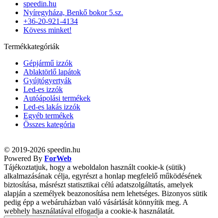
speedin.hu
Nyíregyháza, Benkő bokor 5.sz.
+36-20-921-4134
Kövess minket!
Termékkategóriák
Gépjármű izzók
Ablaktörlő lapátok
Gyújtógyertyák
Led-es izzók
Autóápolási termékek
Led-es lakás izzók
Egyéb termékek
Összes kategória
© 2019-2026 speedin.hu
Powered By
ForWeb
Tájékoztatjuk, hogy a weboldalon használt cookie-k (sütik)
alkalmazásának célja, egyrészt a honlap megfelelő működésének
biztosítása, másrészt statisztikai célú adatszolgáltatás, amelyek
alapján a személyek beazonosítása nem lehetséges. Bizonyos sütik
pedig épp a webáruházban való vásárlását könnyítik meg. A
webhely használatával elfogadja a cookie-k használatát.