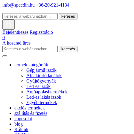
info@speedin.hu
+36-20-921-4134
keresés
Bejelentkezés
Regisztráció
0
A kosarad üres
keresés
termék kategóriák
Gépjármű izzók
Ablaktörlő lapátok
Gyújtógyertyák
Led-es izzók
Autóápolási termékek
Led-es lakás izzók
Egyéb termékek
akciós termékek
szállítás és fizetés
kapcsolat
blog
Rólunk