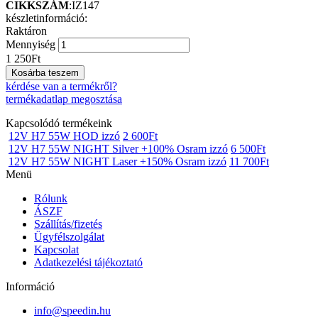
CIKKSZÁM
:IZ147
készletinformáció:
Raktáron
Mennyiség
1 250
Ft
Kosárba teszem
kérdése van a termékről?
termékadatlap megosztása
Kapcsolódó termékeink
12V H7 55W HOD izzó
2 600
Ft
12V H7 55W NIGHT Silver +100% Osram izzó
6 500
Ft
12V H7 55W NIGHT Laser +150% Osram izzó
11 700
Ft
Menü
Rólunk
ÁSZF
Szállítás/fizetés
Ügyfélszolgálat
Kapcsolat
Adatkezelési tájékoztató
Információ
info@speedin.hu