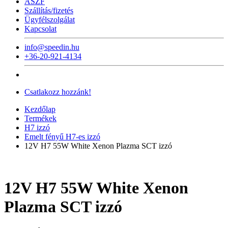
ÁSZF
Szállítás/fizetés
Ügyfélszolgálat
Kapcsolat
info@speedin.hu
+36-20-921-4134
Csatlakozz hozzánk!
Kezdőlap
Termékek
H7 izzó
Emelt fényű H7-es izzó
12V H7 55W White Xenon Plazma SCT izzó
12V H7 55W White Xenon
Plazma SCT izzó