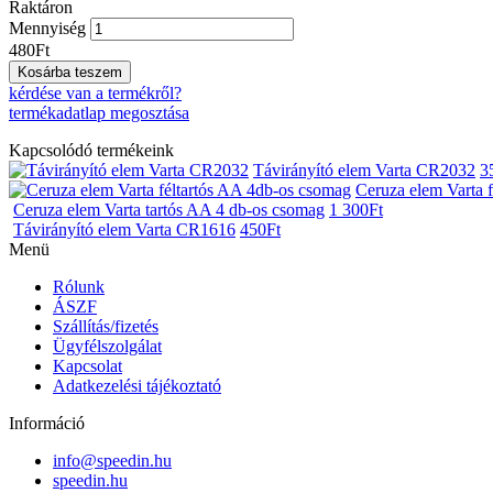
Raktáron
Mennyiség
480
Ft
Kosárba teszem
kérdése van a termékről?
termékadatlap megosztása
Kapcsolódó termékeink
Távirányító elem Varta CR2032
3
Ceruza elem Varta 
Ceruza elem Varta tartós AA 4 db-os csomag
1 300
Ft
Távirányító elem Varta CR1616
450
Ft
Menü
Rólunk
ÁSZF
Szállítás/fizetés
Ügyfélszolgálat
Kapcsolat
Adatkezelési tájékoztató
Információ
info@speedin.hu
speedin.hu