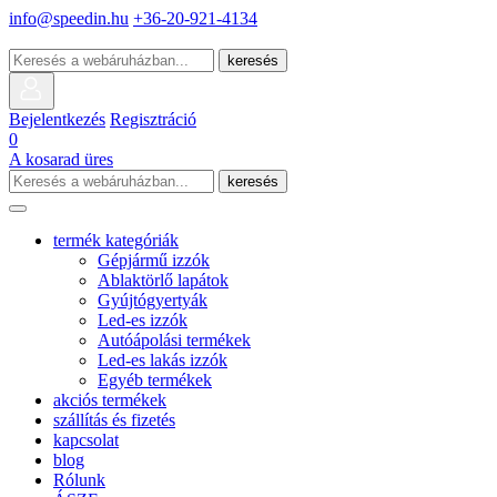
info@speedin.hu
+36-20-921-4134
keresés
Bejelentkezés
Regisztráció
0
A kosarad üres
keresés
termék kategóriák
Gépjármű izzók
Ablaktörlő lapátok
Gyújtógyertyák
Led-es izzók
Autóápolási termékek
Led-es lakás izzók
Egyéb termékek
akciós termékek
szállítás és fizetés
kapcsolat
blog
Rólunk