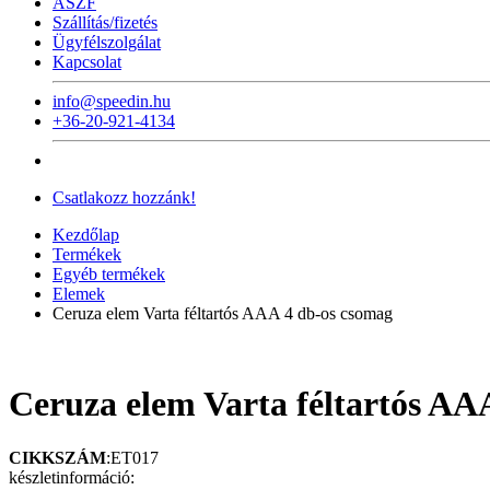
ÁSZF
Szállítás/fizetés
Ügyfélszolgálat
Kapcsolat
info@speedin.hu
+36-20-921-4134
Csatlakozz hozzánk!
Kezdőlap
Termékek
Egyéb termékek
Elemek
Ceruza elem Varta féltartós AAA 4 db-os csomag
Ceruza elem Varta féltartós AA
CIKKSZÁM
:ET017
készletinformáció: