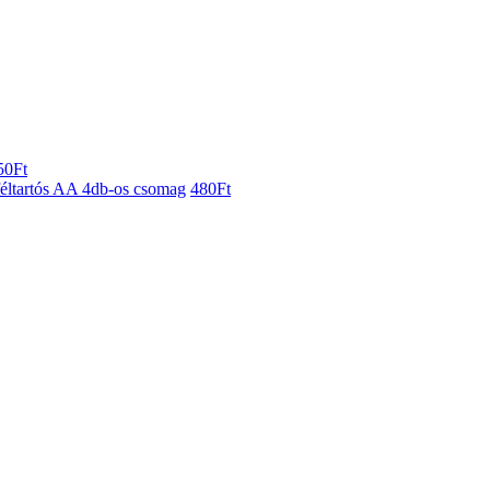
50
Ft
féltartós AA 4db-os csomag
480
Ft